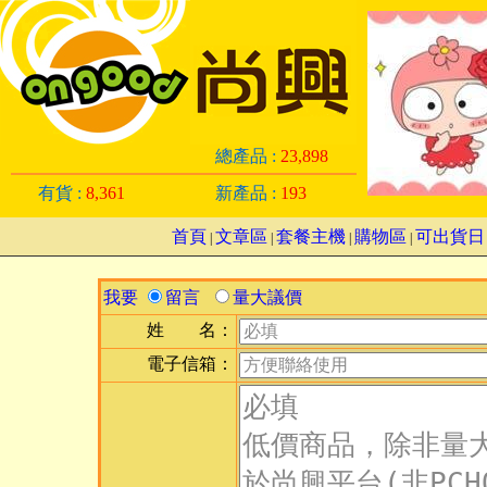
總產品 :
23,898
有貨 :
8,361
新產品 :
193
首頁
文章區
套餐主機
購物區
可出貨日
|
|
|
|
我要
留言
量大議價
姓 名：
電子信箱：