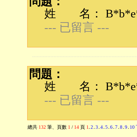
問題：
姓 名： B*b*e*q
--- 已留言 ---
問題：
姓 名： B*b*e*q
--- 已留言 ---
總共
132
筆
、頁數
1
/
14
頁
1
.
2
.
3
.
4
.
5
.
6
.
7
.
8
.
9
.
10