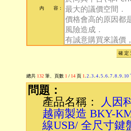
內 容：
確 定
總共
132
筆
、頁數
1
/
14
頁
1
.
2
.
3
.
4
.
5
.
6
.
7
.
8
.
9
.
10
問題：
產品名稱：
人因科
越南製造 BKY-
線USB/ 全尺寸鍵