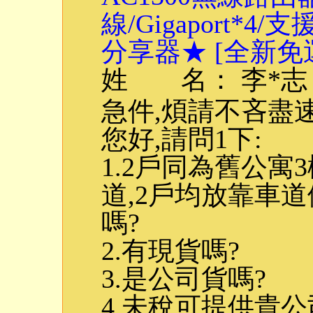
線/Gigaport*4/支
分享器★ [全新免運]
姓 名： 李*志
急件,煩請不吝盡
您好,請問1下:
1.2戶同為舊公寓
道,2戶均放靠車
嗎?
2.有現貨嗎?
3.是公司貨嗎?
4.未稅可提供貴