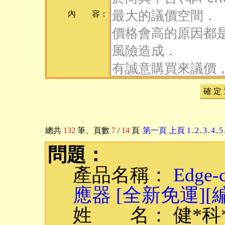
內 容：
確 定
總共
132
筆
、頁數
7
/
14
頁
第一頁
上頁
1
.
2
.
3
.
4
.
5
問題：
產品名稱：
Edge
應器 [全新免運][編號
姓 名： 健*科*