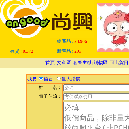
總產品 :
23,906
有貨 :
8,372
新產品 :
205
首頁
文章區
套餐主機
購物區
可出貨日
|
|
|
|
我要
留言
量大議價
姓 名：
電子信箱：