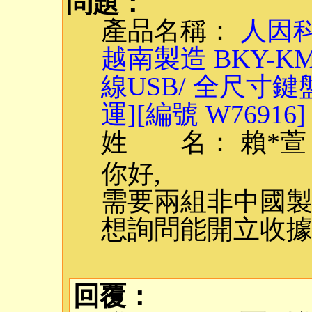
問題：
產品名稱：
人因科
越南製造 BKY-
線USB/ 全尺寸鍵
運][編號 W76916]
姓 名： 賴*萱
你好,
需要兩組非中國
想詢問能開立收據
回覆：