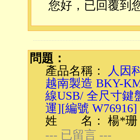
您好，已回覆到
問題：
產品名稱：
人因科
越南製造 BKY-
線USB/ 全尺寸鍵
運][編號 W76916]
姓 名： 楊*珊
--- 已留言 ---