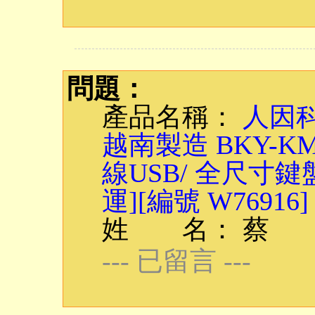
問題：
產品名稱：
人因科
越南製造 BKY-
線USB/ 全尺寸鍵
運][編號 W76916]
姓 名： 蔡
--- 已留言 ---