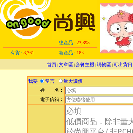
總產品 :
23,898
有貨 :
8,361
新產品 :
183
首頁
文章區
套餐主機
購物區
可出貨日
|
|
|
|
我要
留言
量大議價
姓 名：
電子信箱：