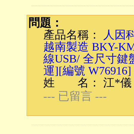
問題：
產品名稱：
人因科
越南製造 BKY-
線USB/ 全尺寸鍵
運][編號 W76916]
姓 名： 江*儀
--- 已留言 ---