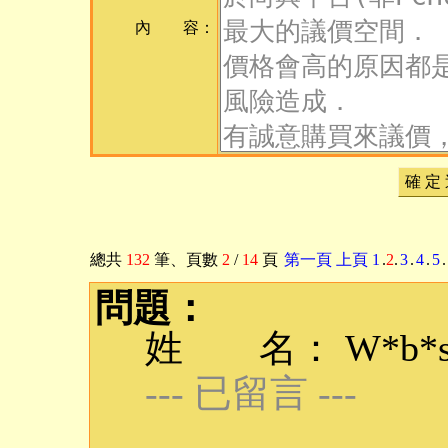
內 容：
確 定
總共
132
筆
、頁數
2
/
14
頁
第一頁
上頁
1
.
2
.
3
.
4
.
5
.
問題：
姓 名： W*b*s
--- 已留言 ---