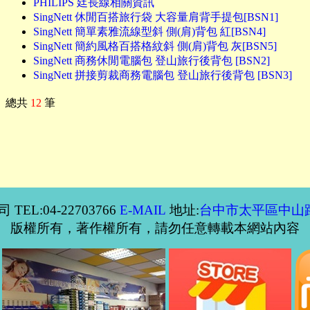
PHILIPS 廷長線相關資訊
SingNett 休閒百搭旅行袋 大容量肩背手提包[BSN1]
SingNett 簡單素雅流線型斜 側(肩)背包 紅[BSN4]
SingNett 簡約風格百搭格紋斜 側(肩)背包 灰[BSN5]
SingNett 商務休閒電腦包 登山旅行後背包 [BSN2]
SingNett 拼接剪裁商務電腦包 登山旅行後背包 [BSN3]
總共
12
筆
EL:04-22703766
E-MAIL
地址:
台中市太平區中山路
版權所有，著作權所有，請勿任意轉載本網站內容