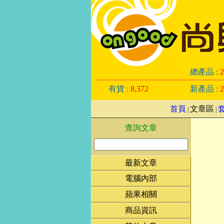
總產品 :
2
有貨 :
8,372
新產品 :
2
首頁
文章區
|
|
查詢文章
最新文章
電腦內部
蘋果相關
商品資訊