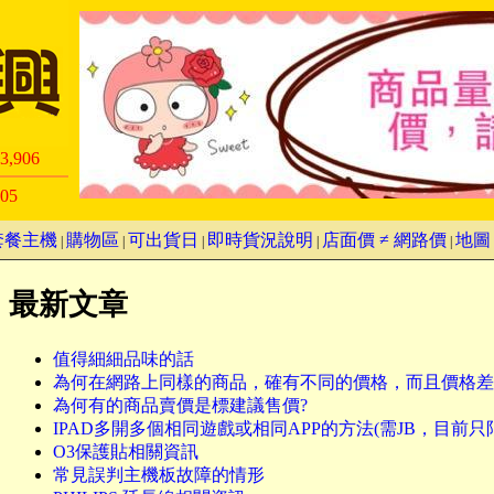
3,906
05
套餐主機
購物區
可出貨日
即時貨況說明
店面價 ≠ 網路價
地圖
|
|
|
|
|
最新文章
值得細細品味的話
為何在網路上同樣的商品，確有不同的價格，而且價格差
為何有的商品賣價是標建議售價?
IPAD多開多個相同遊戲或相同APP的方法(需JB，目前只限IOS5
O3保護貼相關資訊
常見誤判主機板故障的情形