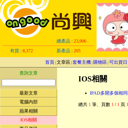
總產品 :
23,906
有貨 :
8,372
新產品 :
205
首頁
文章區
套餐主機
購物區
可出貨日
|
|
|
|
查詢文章
IOS相關
最新文章
IPAD多開多個相同遊
電腦內部
總共
1
筆
、頁數
1
/
1
頁
蘋果相關
IOS相關