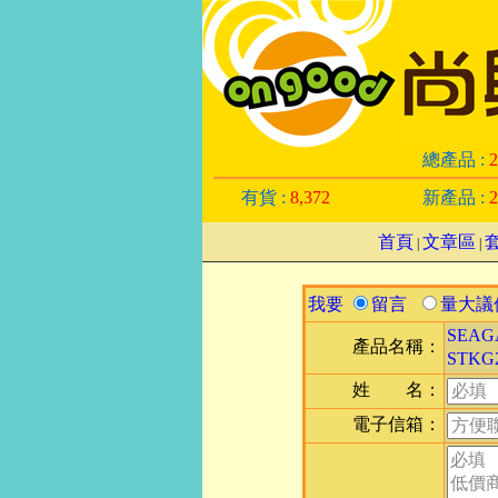
總產品 :
2
有貨 :
8,372
新產品 :
2
首頁
文章區
|
|
我要
留言
量大議
SEAGA
產品名稱：
STKG2
姓 名：
電子信箱：