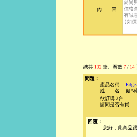
內 容：
總共
132
筆
、頁數
7
/
14
問題：
產品名稱：
Edg
姓 名： 健*科*
欲訂購 2台
請問是否有貨
回覆：
您好，此商品