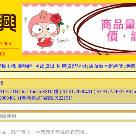
3,906
05
套餐主機
購物區
可出貨日
即時貨況說明
店面價 ≠ 網路價
地圖
|
|
|
|
|
價
TE/2TB/One Touch SSD/ 銀 ( STKG2000401 ) SEAGATE/2TB/One
000401 ) [全新免運][編號 X22191]