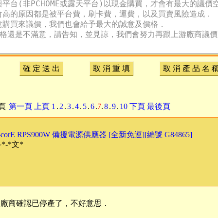
確 定 送 出
取 消 重 填
取 消 產 品 名 
頁
第一頁
上頁
1
.
2
.
3
.
4
.
5
.
6
.
7
.
8
.
9
.
10
下頁
最後頁
e-corE RPS900W 備援電源供應器 [全新免運][編號 G84865]
-*文*
跟廠商確認已停產了，不好意思．